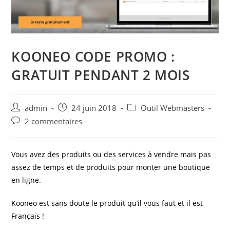
KOONEO CODE PROMO :
GRATUIT PENDANT 2 MOIS
Auteur/autrice
Post
Post
admin
24 juin 2018
Outil Webmasters
de
published:
category:
Post
2 commentaires
la
comments:
publication :
Vous avez des produits ou des services à vendre mais pas
assez de temps et de produits pour monter une boutique
en ligne.
Kooneo est sans doute le produit qu’il vous faut et il est
Français !