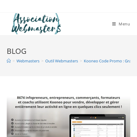
Skip
to
content
Menu
BLOG
>
Webmasters
>
Outil Webmasters
>
Kooneo Code Promo : Gratui