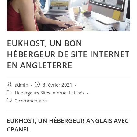
EUKHOST, UN BON
HÉBERGEUR DE SITE INTERNET
EN ANGLETERRE
Auteur/autrice
Post
admin
8 février 2021
de
published:
Post
Hebergeurs Sites Internet Utilisés
la
category:
Post
0 commentaire
publication :
comments:
EUKHOST, UN HÉBERGEUR ANGLAIS AVEC
CPANEL