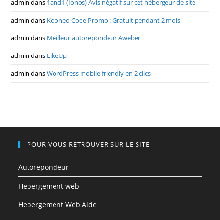
admin
dans
1and1 (Ionos) Avis négatif sur cet hébergeur de site
admin
dans
Kooneo Code Promo : Gratuit pendant 2 mois
admin
dans
Meilleur autorepondeur Aweber
admin
dans
LikeUp
admin
dans
WordPress mobile friendly en 2 clics
POUR VOUS RETROUVER SUR LE SITE
Autorepondeur
Hebergement web
Hebergement Web Aide