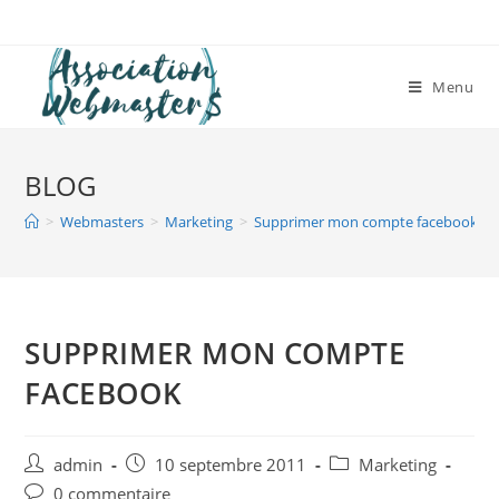
Skip
to
content
Menu
BLOG
>
Webmasters
>
Marketing
>
Supprimer mon compte facebook
SUPPRIMER MON COMPTE
FACEBOOK
Auteur/autrice
Post
Post
admin
10 septembre 2011
Marketing
de
published:
category:
Post
0 commentaire