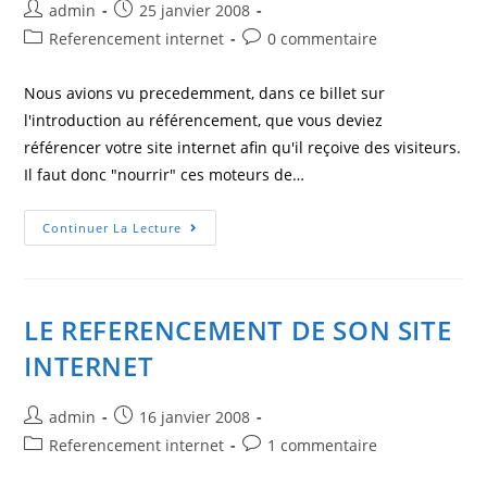
Auteur/autrice
Post
admin
25 janvier 2008
de
published:
Post
Post
Referencement internet
0 commentaire
la
category:
comments:
publication :
Nous avions vu precedemment, dans ce billet sur
l'introduction au référencement, que vous deviez
référencer votre site internet afin qu'il reçoive des visiteurs.
Il faut donc "nourrir" ces moteurs de…
Les
Continuer La Lecture
META
Du
Referencement
LE REFERENCEMENT DE SON SITE
INTERNET
Auteur/autrice
Post
admin
16 janvier 2008
de
published:
Post
Post
Referencement internet
1 commentaire
la
category:
comments:
publication :