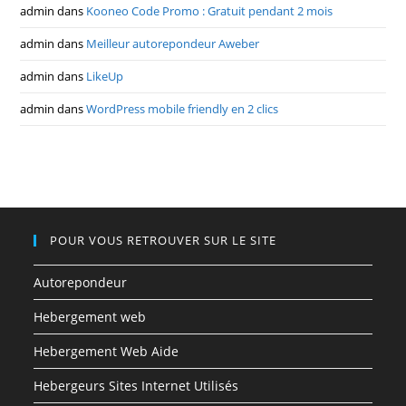
admin
dans
Kooneo Code Promo : Gratuit pendant 2 mois
admin
dans
Meilleur autorepondeur Aweber
admin
dans
LikeUp
admin
dans
WordPress mobile friendly en 2 clics
POUR VOUS RETROUVER SUR LE SITE
Autorepondeur
Hebergement web
Hebergement Web Aide
Hebergeurs Sites Internet Utilisés